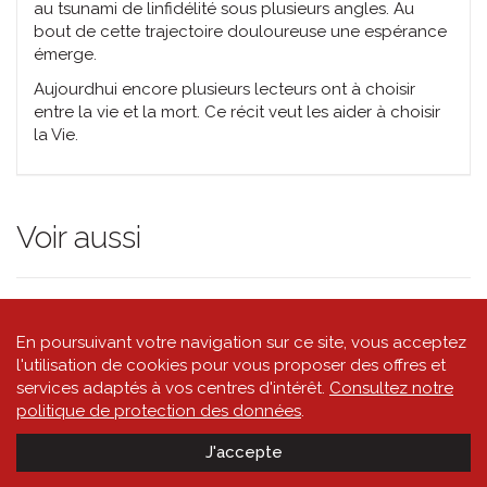
au tsunami de linfidélité sous plusieurs angles. Au
bout de cette trajectoire douloureuse une espérance
émerge.
Aujourdhui encore plusieurs lecteurs ont à choisir
entre la vie et la mort. Ce récit veut les aider à choisir
la Vie.
Voir aussi
En poursuivant votre navigation sur ce site, vous acceptez
l'utilisation de cookies pour vous proposer des offres et
services adaptés à vos centres d'intérêt.
Consultez notre
politique de protection des données
.
|
|
Powered by
quicksite
Conditions générales de vente
Politique de
J'accepte
|
protection des données
Impressum