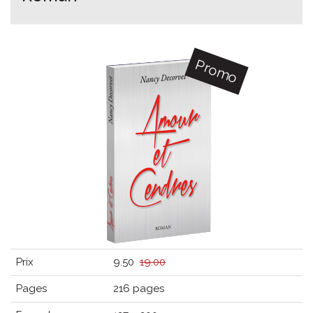
Promo
Prix
9.50
19.00
Pages
216 pages