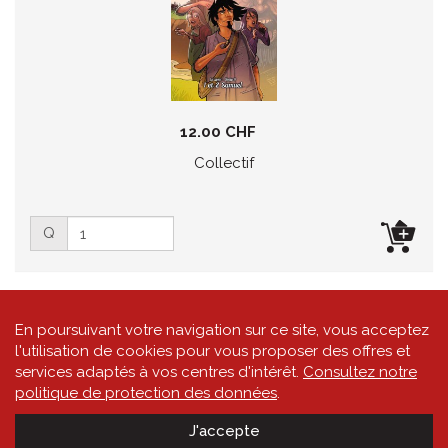
12.00 CHF
Collectif
Q
En poursuivant votre navigation sur ce site, vous acceptez
l'utilisation de cookies pour vous proposer des offres et
services adaptés à vos centres d'intérêt.
Consultez notre
politique de protection des données
.
|
|
Powered by
quicksite
Conditions générales de vente
Politique de
J'accepte
|
protection des données
Impressum