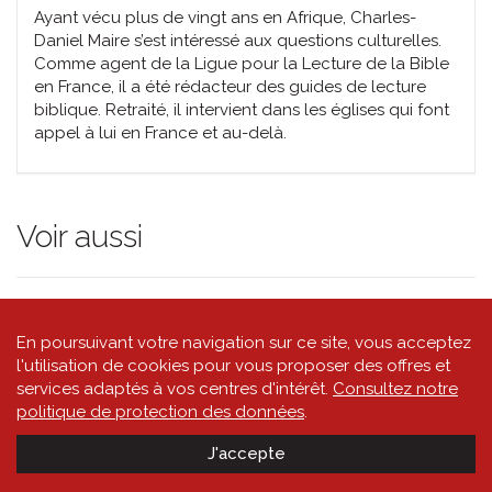
Ayant vécu plus de vingt ans en Afrique, Charles-
Daniel Maire s’est intéressé aux questions culturelles.
Comme agent de la Ligue pour la Lecture de la Bible
en France, il a été rédacteur des guides de lecture
biblique. Retraité, il intervient dans les églises qui font
appel à lui en France et au-delà.
Voir aussi
En poursuivant votre navigation sur ce site, vous acceptez
l'utilisation de cookies pour vous proposer des offres et
services adaptés à vos centres d'intérêt.
Consultez notre
politique de protection des données
.
|
|
Powered by
quicksite
Conditions générales de vente
Politique de
J'accepte
|
protection des données
Impressum