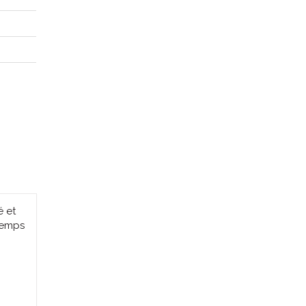
é et
temps