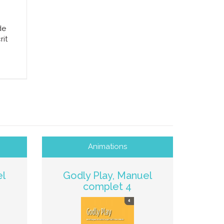
de
rit
Animations
el
Godly Play, Manuel
complet 4