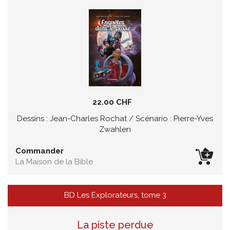
22.00 CHF
Dessins : Jean-Charles Rochat / Scénario : Pierre-Yves
Zwahlen
Commander
La Maison de la Bible
BD Les Explorateurs, tome 3
La piste perdue