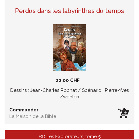
Perdus dans les labyrinthes du temps
22.00 CHF
Dessins : Jean-Charles Rochat / Scénario : Pierre-Yves
Zwahlen
Commander
La Maison de la Bible
BD Les Explorateurs, tome 5