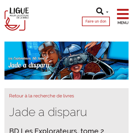
Faire un don
MENU
Retour à la recherche de livres
Jade a disparu
BD Les Explorateurs, tome 2