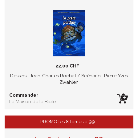
22.00 CHF
Dessins : Jean-Charles Rochat / Scénario : Pierre-Yves
Zwahlen
Commander
La Maison de la Bible
PROMO les 8 tomes à 99.-