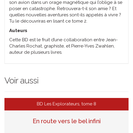
son avion dans un orage magnétique qui l’oblige à se
poser en catastrophe. Retrouvera-t-il son amie ? Et
quelles nouvelles aventures sont-ils appelés à vivre ?
Tu le découvriras en lisant ce tome 2.
Auteurs
Cette BD est le fruit d’une collaboration entre Jean-
Charles Rochat, graphiste, et Pierre-Yves Zwahlen,
auteur de plusieurs livres.
Voir aussi
BD Les Explorateurs, tome 8
En route vers le bel infini