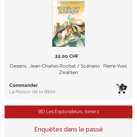
22.00 CHF
Dessins : Jean-Charles Rochat / Scénario : Pierre-Yves
Zwahlen
Commander
La Maison de la Bible
BD Les Explorateurs, tome 1
Enquêtes dans le passé