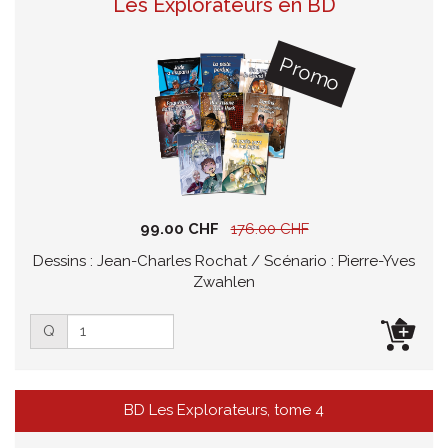
Les Explorateurs en BD
Promo
99.00 CHF
176.00 CHF
Dessins : Jean-Charles Rochat / Scénario : Pierre-Yves
Zwahlen
Q
BD Les Explorateurs, tome 4